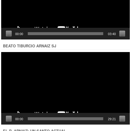
00:00
03:40
BEATO TIBURCIO ARNAIZ SJ
Reproductor
de
vídeo
00:00
29:21
EL P. ARNAIZ: UN SANTO ACTUAL