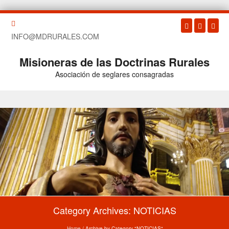
INFO@MDRURALES.COM
Misioneras de las Doctrinas Rurales
Asociación de seglares consagradas
Skip to content
Category Archives:
NOTICIAS
Home
/
Archive by Category "NOTICIAS"