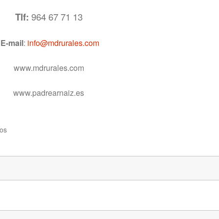
Tlf:
964 67 71 13
E-mail
:
info@mdrurales.com
www.mdrurales.com
www.padrearnaiz.es
ios